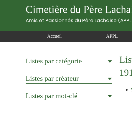
Cimetière du Père Lacha
Amis et Passionnés du Père Lachaise (APPL
Accueil
APPL
Lis
Listes par catégorie
19
Listes par créateur
Listes par mot-clé