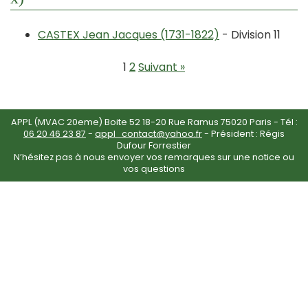
CASTEX Jean Jacques (1731-1822)
- Division 11
1
2
Suivant »
APPL (MVAC 20eme) Boite 52 18-20 Rue Ramus 75020 Paris - Tél :
06 20 46 23 87
-
appl_contact@yahoo.fr
- Président : Régis
Dufour Forrestier
N’hésitez pas à nous envoyer vos remarques sur une notice ou
vos questions