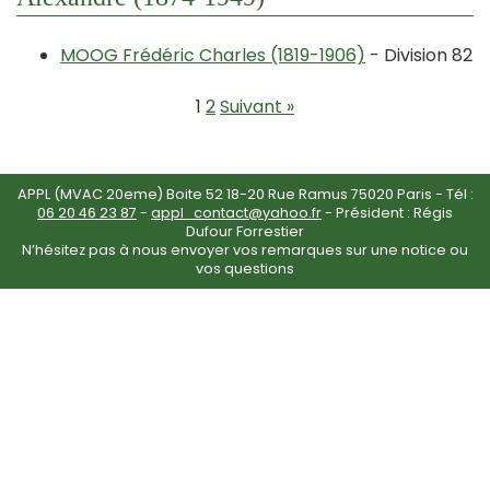
MOOG Frédéric Charles (1819-1906)
- Division 82
1
2
Suivant »
APPL (MVAC 20eme) Boite 52 18-20 Rue Ramus 75020 Paris - Tél :
06 20 46 23 87
-
appl_contact@yahoo.fr
- Président : Régis
Dufour Forrestier
N’hésitez pas à nous envoyer vos remarques sur une notice ou
vos questions