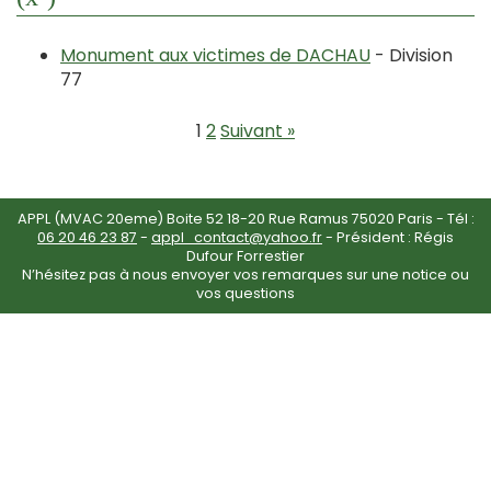
Monument aux victimes de DACHAU
- Division
77
1
2
Suivant »
APPL (MVAC 20eme) Boite 52 18-20 Rue Ramus 75020 Paris - Tél :
06 20 46 23 87
-
appl_contact@yahoo.fr
- Président : Régis
Dufour Forrestier
N’hésitez pas à nous envoyer vos remarques sur une notice ou
vos questions