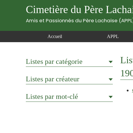
Cimetière du Père Lacha
Amis et Passionnés du Père Lachaise (APPL
Accueil
APPL
Lis
Listes par catégorie
19
Listes par créateur
Listes par mot-clé