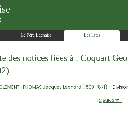
ise
)
Le Père Lachaise
Les listes
te des notices liées à : Coquart Ge
02)
CLEMENT-THOMAS Jacques Léonard (1809-1871)
- Divisio
1
2
Suivant »