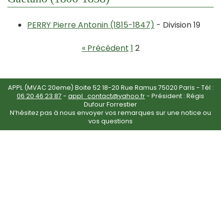
PERRY Pierre Antonin (1815-1847)
- Division 19
« Précédent
1
2
APPL (MVAC 20eme) Boite 52 18-20 Rue Ramus 75020 Paris - Tél :
06 20 46 23 87
-
appl_contact@yahoo.fr
- Président : Régis
Dufour Forrestier
N’hésitez pas à nous envoyer vos remarques sur une notice ou
vos questions