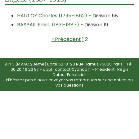
HAUTOY Charles (1795-1862)
- Division 58
RASPAIL Emile (1831-1887)
- Division 19
« Précédent
1
2
APPL (MVAC 20eme) Boite 52 18-20 Rue Ramus 75020 Paris - Tél :
06 20 46 23 87
-
appl_contact@yahoo.fr
- Président : Régis
Dufour Forrestier
N’hésitez pas à nous envoyer vos remarques sur une notice ou
vos questions