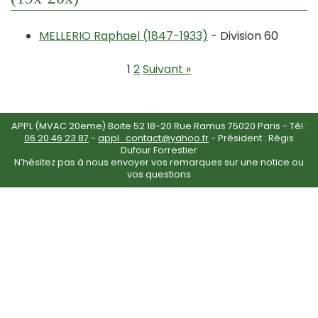
MELLERIO Raphael (1847-1933)
- Division 60
1
2
Suivant »
APPL (MVAC 20eme) Boite 52 18-20 Rue Ramus 75020 Paris - Tél :
06 20 46 23 87
-
appl_contact@yahoo.fr
- Président : Régis
Dufour Forrestier
N’hésitez pas à nous envoyer vos remarques sur une notice ou
vos questions