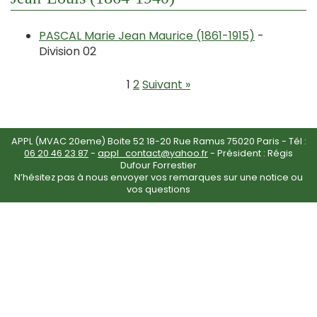
PASCAL Marie Jean Maurice (1861-1915)
-
Division 02
1
2
Suivant »
APPL (MVAC 20eme) Boite 52 18-20 Rue Ramus 75020 Paris - Tél :
06 20 46 23 87
-
appl_contact@yahoo.fr
- Président : Régis
Dufour Forrestier
N’hésitez pas à nous envoyer vos remarques sur une notice ou
vos questions