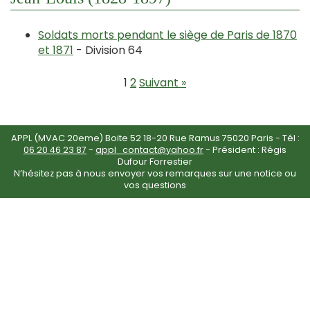
Soldats morts pendant le siège de Paris de 1870
et 1871
- Division 64
1
2
Suivant »
APPL (MVAC 20eme) Boite 52 18-20 Rue Ramus 75020 Paris - Tél :
06 20 46 23 87
-
appl_contact@yahoo.fr
- Président : Régis
Dufour Forrestier
N’hésitez pas à nous envoyer vos remarques sur une notice ou
vos questions