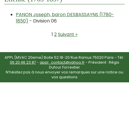
PANON Joseph, baron DESBASSAYNS (1780-
1850)
- Division 06
1
2
Suivant »
APPL (MVAC 20eme) Boite 52 18-20 Rue Ramus 75020 Paris - Tél :
06 20 46 23 87
-
appl_contact@yahoo.fr
- Président : Régis
Dufour Forrestier
N’hésitez pas à nous envoyer vos remarques sur une notice ou
vos questions