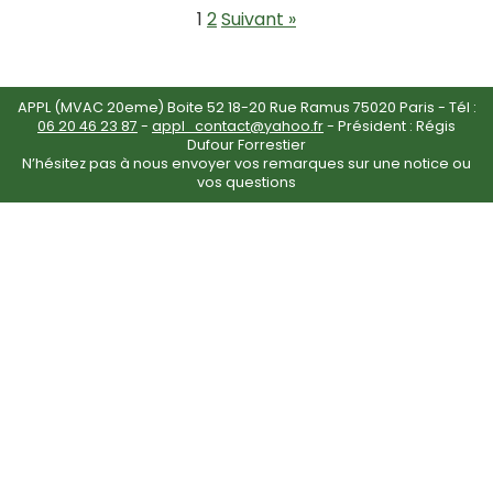
1
2
Suivant »
APPL (MVAC 20eme) Boite 52 18-20 Rue Ramus 75020 Paris - Tél :
06 20 46 23 87
-
appl_contact@yahoo.fr
- Président : Régis
Dufour Forrestier
N’hésitez pas à nous envoyer vos remarques sur une notice ou
vos questions