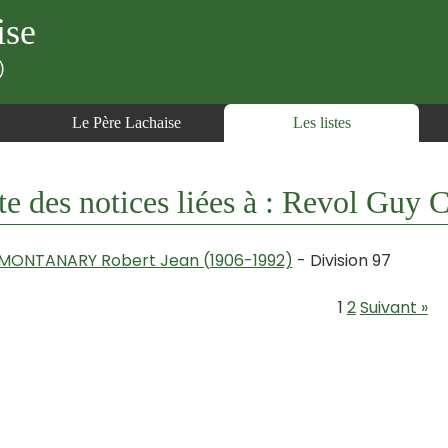
ise
)
Le Père Lachaise
Les listes
te des notices liées à : Revol Guy
MONTANARY Robert Jean (1906-1992)
- Division 97
1
2
Suivant »