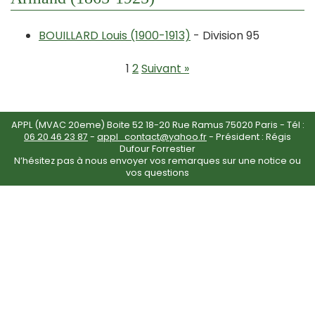
BOUILLARD Louis (1900-1913)
- Division 95
1
2
Suivant »
APPL (MVAC 20eme) Boite 52 18-20 Rue Ramus 75020 Paris - Tél :
06 20 46 23 87
-
appl_contact@yahoo.fr
- Président : Régis
Dufour Forrestier
N’hésitez pas à nous envoyer vos remarques sur une notice ou
vos questions