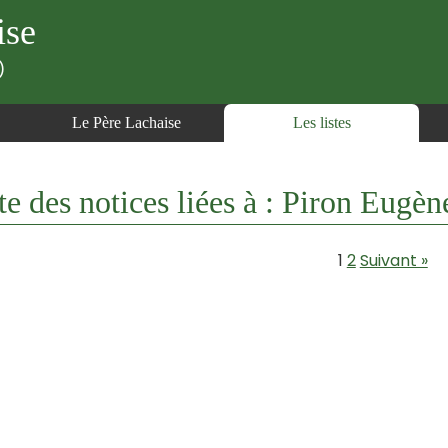
ise
)
Le Père Lachaise
Les listes
te des notices liées à : Piron Eugè
1
2
Suivant »