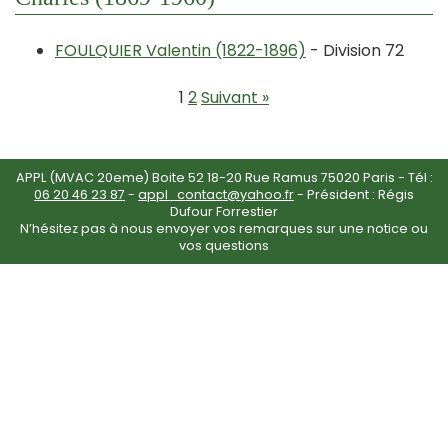
FOULQUIER Valentin (1822-1896)
- Division 72
1
2
Suivant »
APPL (MVAC 20eme) Boite 52 18-20 Rue Ramus 75020 Paris - Tél :
06 20 46 23 87
-
appl_contact@yahoo.fr
- Président : Régis
Dufour Forrestier
N’hésitez pas à nous envoyer vos remarques sur une notice ou
vos questions