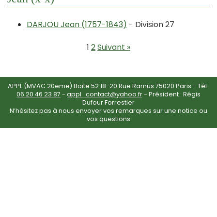
DARJOU Jean (1757-1843)
- Division 27
1
2
Suivant »
APPL (MVAC 20eme) Boite 52 18-20 Rue Ramus 75020 Paris - Tél :
06 20 46 23 87
-
appl_contact@yahoo.fr
- Président : Régis
Dufour Forrestier
N’hésitez pas à nous envoyer vos remarques sur une notice ou
vos questions