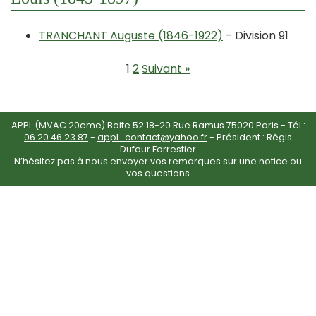
TRANCHANT Auguste (1846-1922)
- Division 91
1
2
Suivant »
APPL (MVAC 20eme) Boite 52 18-20 Rue Ramus 75020 Paris - Tél :
06 20 46 23 87
-
appl_contact@yahoo.fr
- Président : Régis
Dufour Forrestier
N’hésitez pas à nous envoyer vos remarques sur une notice ou
vos questions