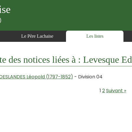
ise
)
Le Père Lachaise
Les listes
te des notices liées à : Levesque
DESLANDES Léopold (1797-1852)
- Division 04
1
2
Suivant »