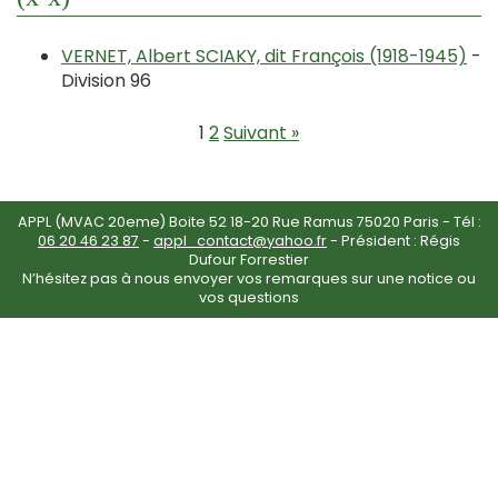
VERNET, Albert SCIAKY, dit François (1918-1945)
-
Division 96
1
2
Suivant »
APPL (MVAC 20eme) Boite 52 18-20 Rue Ramus 75020 Paris - Tél :
06 20 46 23 87
-
appl_contact@yahoo.fr
- Président : Régis
Dufour Forrestier
N’hésitez pas à nous envoyer vos remarques sur une notice ou
vos questions