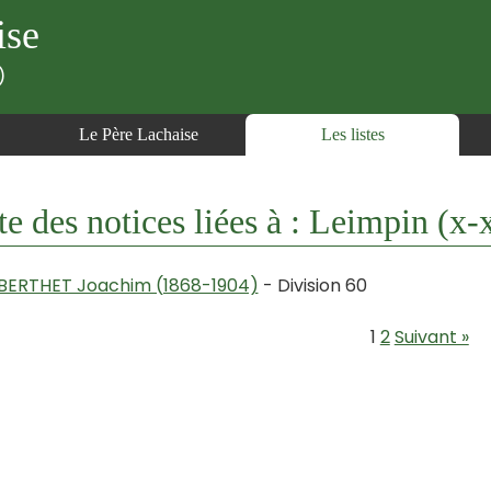
ise
)
Le Père Lachaise
Les listes
te des notices liées à : Leimpin (x-
BERTHET Joachim (1868-1904)
- Division 60
1
2
Suivant »