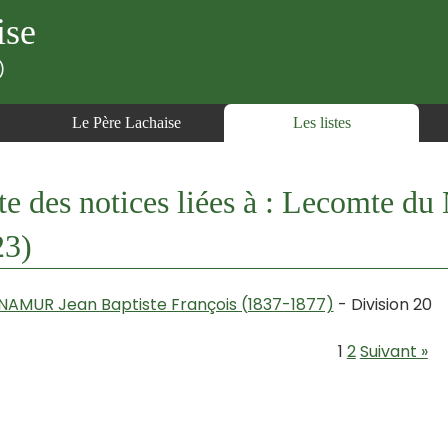
ise
)
Le Père Lachaise
Les listes
te des notices liées à : Lecomte du
23)
NAMUR Jean Baptiste François (1837-1877)
- Division 20
1
2
Suivant »