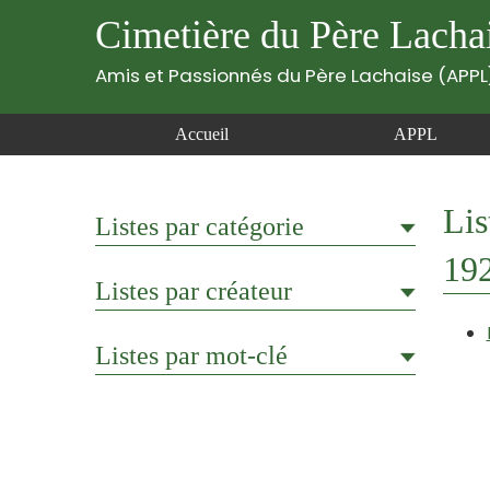
Cimetière du Père Lacha
Amis et Passionnés du Père Lachaise (APPL
Accueil
APPL
Lis
Listes par catégorie
19
Listes par créateur
Listes par mot-clé