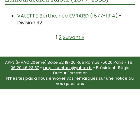
VALETTE Berthe, née EVRARD (1877-1914)
-
Division 92
1
2
Suivant »
APPL (MVAC 20eme) Boite 52 18-20 Rue Ramus 75020 Paris - Tél :
06 20 46 23 87
-
appl_contact@yahoo.fr
- Président : Régis
Dufour Forrestier
N’hésitez pas à nous envoyer vos remarques sur une notice ou
vos questions