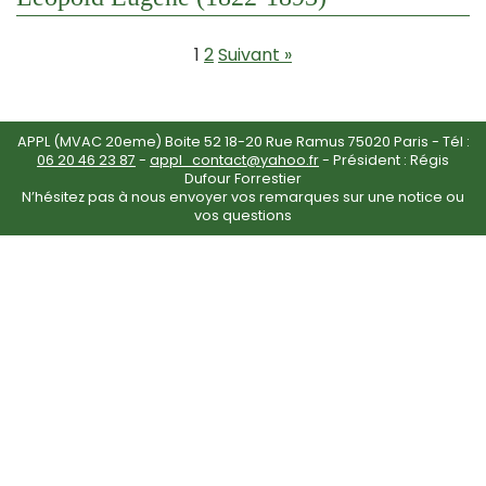
1
2
Suivant »
APPL (MVAC 20eme) Boite 52 18-20 Rue Ramus 75020 Paris - Tél :
06 20 46 23 87
-
appl_contact@yahoo.fr
- Président : Régis
Dufour Forrestier
N’hésitez pas à nous envoyer vos remarques sur une notice ou
vos questions