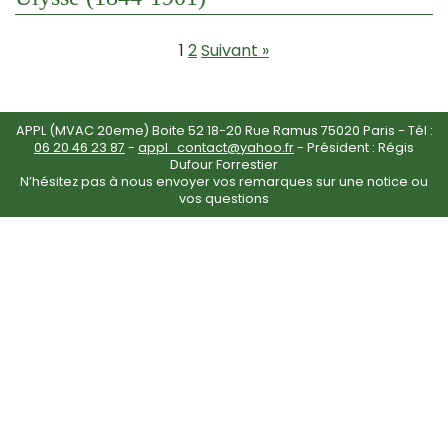
1
2
Suivant »
APPL (MVAC 20eme) Boite 52 18-20 Rue Ramus 75020 Paris - Tél :
06 20 46 23 87
-
appl_contact@yahoo.fr
- Président : Régis
Dufour Forrestier
N’hésitez pas à nous envoyer vos remarques sur une notice ou
vos questions