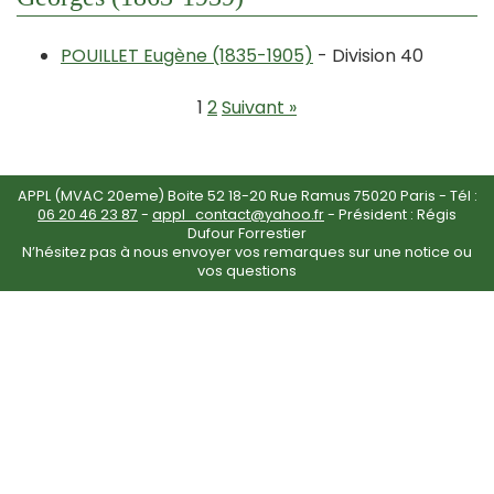
POUILLET Eugène (1835-1905)
- Division 40
1
2
Suivant »
APPL (MVAC 20eme) Boite 52 18-20 Rue Ramus 75020 Paris - Tél :
06 20 46 23 87
-
appl_contact@yahoo.fr
- Président : Régis
Dufour Forrestier
N’hésitez pas à nous envoyer vos remarques sur une notice ou
vos questions