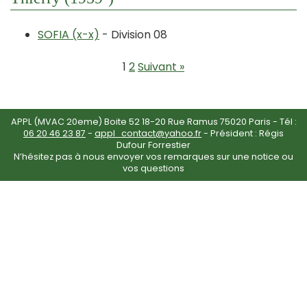
SOFIA (x-x)
- Division 08
1
2
Suivant »
APPL (MVAC 20eme) Boite 52 18-20 Rue Ramus 75020 Paris - Tél :
06 20 46 23 87
-
appl_contact@yahoo.fr
- Président : Régis
Dufour Forrestier
N’hésitez pas à nous envoyer vos remarques sur une notice ou
vos questions