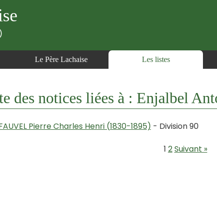
ise
)
Le Père Lachaise
Les listes
te des notices liées à : Enjalbel A
FAUVEL Pierre Charles Henri (1830-1895)
- Division 90
1
2
Suivant »