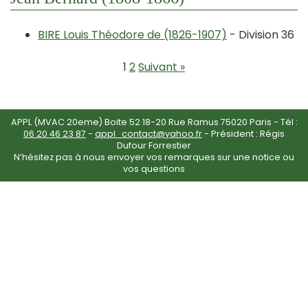
BIRE Louis Théodore de (1826-1907)
- Division 36
1
2
Suivant »
APPL (MVAC 20eme) Boite 52 18-20 Rue Ramus 75020 Paris - Tél :
06 20 46 23 87
-
appl_contact@yahoo.fr
- Président : Régis
Dufour Forrestier
N’hésitez pas à nous envoyer vos remarques sur une notice ou
vos questions