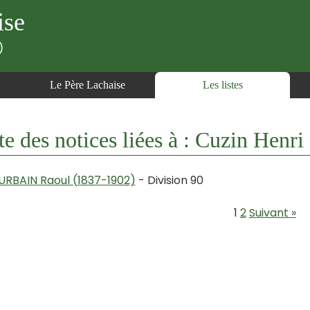
ise
)
Le Père Lachaise
Les listes
te des notices liées à : Cuzin Henri
URBAIN Raoul (1837-1902)
- Division 90
1
2
Suivant »