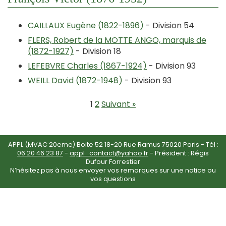
CAILLAUX Eugène (1822-1896)
- Division 54
FLERS, Robert de la MOTTE ANGO, marquis de
(1872-1927)
- Division 18
LEFEBVRE Charles (1867-1924)
- Division 93
WEILL David (1872-1948)
- Division 93
1
2
Suivant »
APPL (MVAC 20eme) Boite 52 18-20 Rue Ramus 75020 Paris - Tél :
06 20 46 23 87
-
appl_contact@yahoo.fr
- Président : Régis
Dufour Forrestier
N’hésitez pas à nous envoyer vos remarques sur une notice ou
vos questions