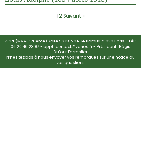
1
2
Suivant »
APPL (MVAC 20eme) Boite 52 18-20 Rue Ramus 75020 Paris - Tél :
06 20 46 23 87
-
appl_contact@yahoo.fr
- Président : Régis
Dufour Forrestier
N’hésitez pas à nous envoyer vos remarques sur une notice ou
vos questions