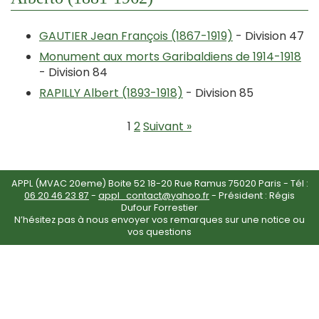
GAUTIER Jean François (1867-1919)
- Division 47
Monument aux morts Garibaldiens de 1914-1918
- Division 84
RAPILLY Albert (1893-1918)
- Division 85
1
2
Suivant »
APPL (MVAC 20eme) Boite 52 18-20 Rue Ramus 75020 Paris - Tél :
06 20 46 23 87
-
appl_contact@yahoo.fr
- Président : Régis
Dufour Forrestier
N’hésitez pas à nous envoyer vos remarques sur une notice ou
vos questions