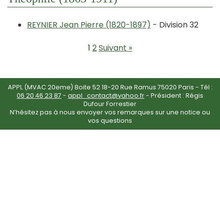
REYNIER Jean Pierre (1820-1897)
- Division 32
1
2
Suivant »
APPL (MVAC 20eme) Boite 52 18-20 Rue Ramus 75020 Paris - Tél :
06 20 46 23 87
-
appl_contact@yahoo.fr
- Président : Régis
Dufour Forrestier
N’hésitez pas à nous envoyer vos remarques sur une notice ou
vos questions