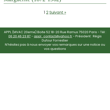
1
2
Suivant »
APPL (MVAC 20eme) Boite 52 18-20 Rue Ramus 75020 Paris - Tél :
06 20 46 23 87
-
appl_contact@yahoo.fr
- Président : Régis
Dufour Forrestier
N’hésitez pas à nous envoyer vos remarques sur une notice ou
vos questions