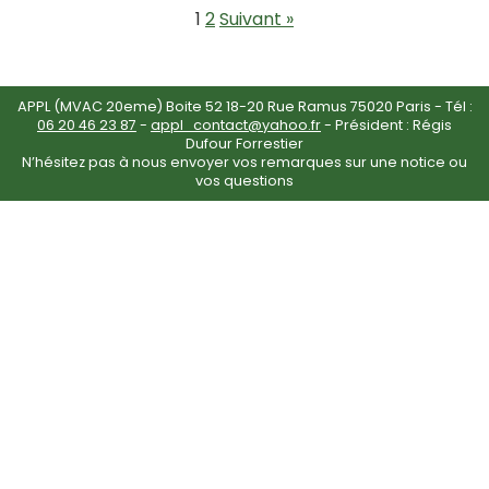
1
2
Suivant »
APPL (MVAC 20eme) Boite 52 18-20 Rue Ramus 75020 Paris - Tél :
06 20 46 23 87
-
appl_contact@yahoo.fr
- Président : Régis
Dufour Forrestier
N’hésitez pas à nous envoyer vos remarques sur une notice ou
vos questions