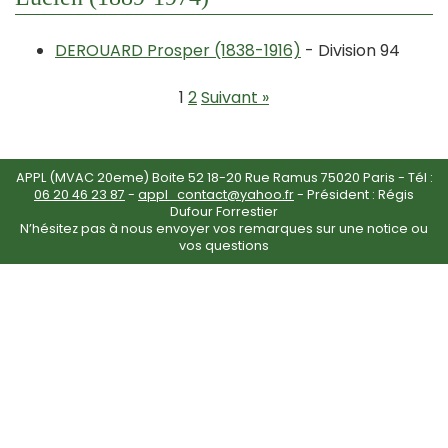
DEROUARD Prosper (1838-1916)
- Division 94
1
2
Suivant »
APPL (MVAC 20eme) Boite 52 18-20 Rue Ramus 75020 Paris - Tél :
06 20 46 23 87
-
appl_contact@yahoo.fr
- Président : Régis
Dufour Forrestier
N’hésitez pas à nous envoyer vos remarques sur une notice ou
vos questions