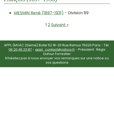
MESMIN René (1897-1931)
- Division 89
1
2
Suivant »
APPL (MVAC 20eme) Boite 52 18-20 Rue Ramus 75020 Paris - Tél :
06 20 46 23 87
-
appl_contact@yahoo.fr
- Président : Régis
Dufour Forrestier
N’hésitez pas à nous envoyer vos remarques sur une notice ou
vos questions