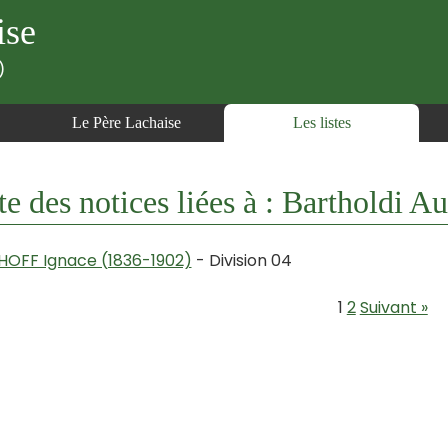
ise
)
Le Père Lachaise
Les listes
te des notices liées à : Bartholdi 
HOFF Ignace (1836-1902)
- Division 04
1
2
Suivant »