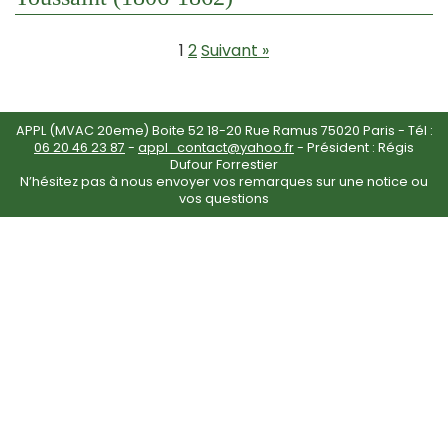
1
2
Suivant »
APPL (MVAC 20eme) Boite 52 18-20 Rue Ramus 75020 Paris - Tél :
06 20 46 23 87
-
appl_contact@yahoo.fr
- Président : Régis
Dufour Forrestier
N’hésitez pas à nous envoyer vos remarques sur une notice ou
vos questions