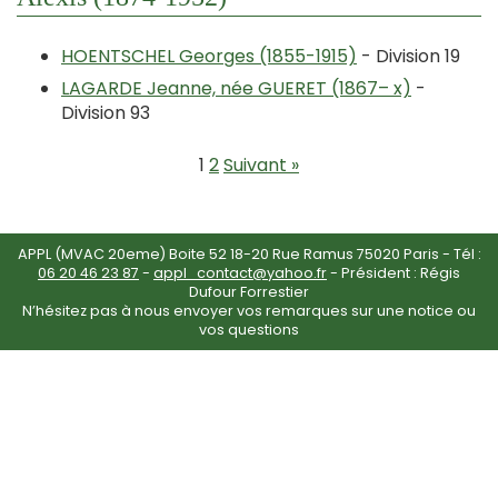
HOENTSCHEL Georges (1855-1915)
- Division 19
LAGARDE Jeanne, née GUERET (1867– x)
-
Division 93
1
2
Suivant »
APPL (MVAC 20eme) Boite 52 18-20 Rue Ramus 75020 Paris - Tél :
06 20 46 23 87
-
appl_contact@yahoo.fr
- Président : Régis
Dufour Forrestier
N’hésitez pas à nous envoyer vos remarques sur une notice ou
vos questions