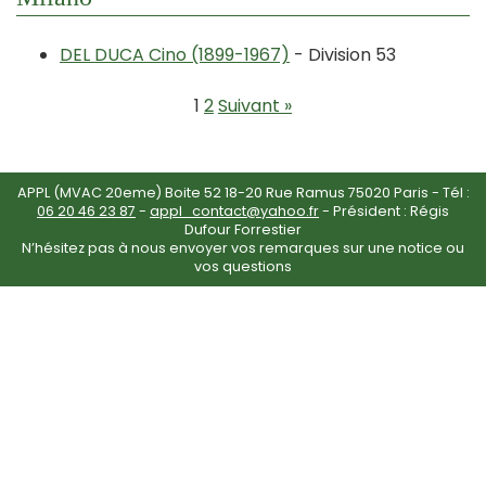
DEL DUCA Cino (1899-1967)
- Division 53
1
2
Suivant »
APPL (MVAC 20eme) Boite 52 18-20 Rue Ramus 75020 Paris - Tél :
06 20 46 23 87
-
appl_contact@yahoo.fr
- Président : Régis
Dufour Forrestier
N’hésitez pas à nous envoyer vos remarques sur une notice ou
vos questions