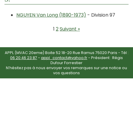
NGUYEN Van Long (1890-1973)
- Division 97
1
2
Suivant »
APPL (MVAC 20eme) Boite 52 18-20 Rue Ramus 75020 Paris - Tél :
06 20 46 23 87
-
appl_contact@yahoo.fr
- Président : Régis
Dufour Forrestier
N’hésitez pas à nous envoyer vos remarques sur une notice ou
vos questions