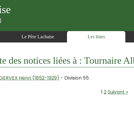
ise
)
Le Père Lachaise
Les listes
te des notices liées à : Tournaire 
GERVEX Henri (1852-1929)
- Division 55
1
2
Suivant »