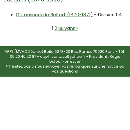
Défenseurs de Belfort (1870-1871)
- Division 54
1
2
Suivant »
APPL (MVAC 20eme) Boite 52 18-20 Rue Ramus 75020 Paris - Tél :
06 20 46 23 87
-
appl_contact@yahoo.fr
- Président : Régis
Dufour Forrestier
N’hésitez pas à nous envoyer vos remarques sur une notice ou
vos questions