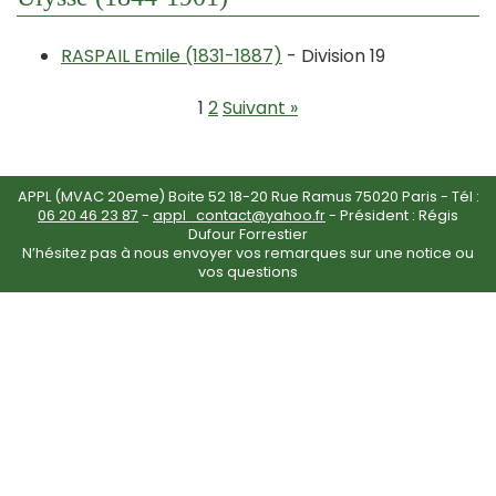
RASPAIL Emile (1831-1887)
- Division 19
1
2
Suivant »
APPL (MVAC 20eme) Boite 52 18-20 Rue Ramus 75020 Paris - Tél :
06 20 46 23 87
-
appl_contact@yahoo.fr
- Président : Régis
Dufour Forrestier
N’hésitez pas à nous envoyer vos remarques sur une notice ou
vos questions