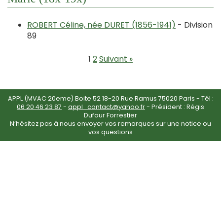
ROBERT Céline, née DURET (1856-1941)
- Division
89
1
2
Suivant »
APPL (MVAC 20eme) Boite 52 18-20 Rue Ramus 75020 Paris - Tél :
06 20 46 23 87
-
appl_contact@yahoo.fr
- Président : Régis
Dufour Forrestier
N’hésitez pas à nous envoyer vos remarques sur une notice ou
vos questions