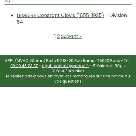
LEMAIRE Constant Clovis (1855-1925)
- Division
64
1
2
Suivant »
APPL (MVAC 20eme) Boite 52 18-20 Rue Ramus 75020 Paris - Tél :
06 20 46 23 87
-
appl_contact@yahoo.fr
- Président : Régis
Dufour Forrestier
N’hésitez pas à nous envoyer vos remarques sur une notice ou
vos questions