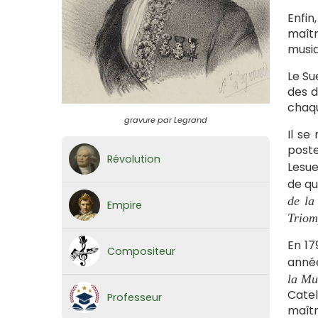
Enfin
maîtr
musiq
Le Su
des d
chaqu
gravure par Legrand
Il se
poste
Révolution
Lesue
de qu
de la
Empire
Triom
En 17
Compositeur
anné
la Mu
Catel
Professeur
maîtr