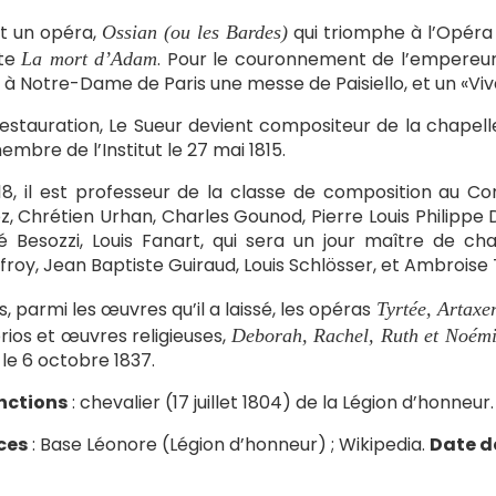
rit un opéra,
qui triomphe à l’Opéra 
Ossian (ou les Bardes)
ite
. Pour le couronnement de l’empereur
La mort d’Adam
e à Notre-Dame de Paris une messe de Paisiello, et un «Viv
restauration, Le Sueur devient compositeur de la chapelle
embre de l’Institut le 27 mai 1815.
18, il est professeur de la classe de composition au Co
oz, Chrétien Urhan, Charles Gounod, Pierre Louis Philippe
é Besozzi, Louis Fanart, qui sera un jour maître de ch
roy, Jean Baptiste Guiraud, Louis Schlösser, et Ambroise
s, parmi les œuvres qu’il a laissé, les opéras
Tyrtée, Artaxe
rios et œuvres religieuses,
Deborah, Rachel, Ruth et Noémie
, le 6 octobre 1837.
nctions
: chevalier (17 juillet 1804) de la Légion d’honneur.
ces
: Base Léonore (Légion d’honneur) ; Wikipedia.
Date de