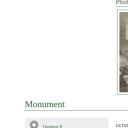
Phot
Monument
La to
Division 11