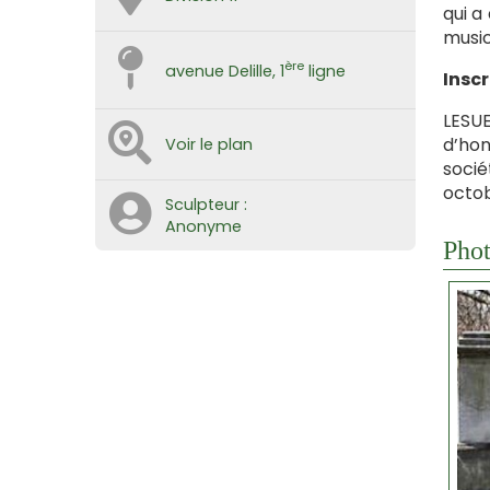
qui a
music
ère
avenue Delille, 1
ligne
Inscr
LESUE
d’hon
Voir le plan
socié
octob
Sculpteur :
Anonyme
Phot