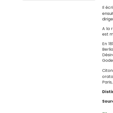
Il éc
ensu
dirig
A la 
est m
En 18
Berli
Désir
Godef
Citon
orato
Paris
Disti
Sour