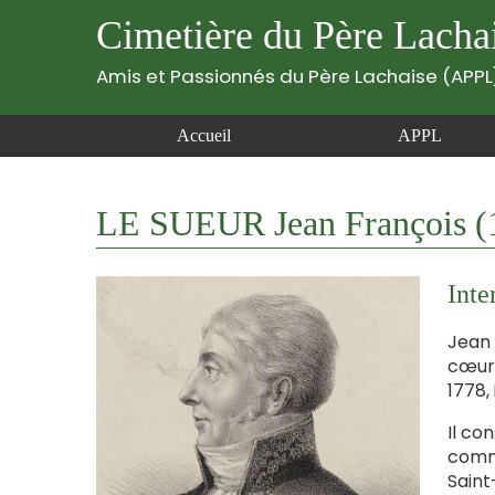
Cimetière du Père Lacha
Amis et Passionnés du Père Lachaise (APPL
Accueil
APPL
LE SUEUR Jean François (
Inte
Jean 
cœur 
1778,
Il co
comme
Saint