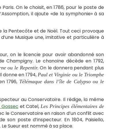
 Paris. On le choisit, en 1786, pour le poste de
’Assomption, il ajoute «de la symphonie» à sa
de la Pentecôte et de Noël. Tout ceci provoque
 d’une Musique une, imitative et particulière à
tour, on le licencie pour avoir abandonné son
d de Champigny. Le chanoine décède en 1792,
On le donnera pendant plus
ne ou le Repentir.
Il donne en 1794,
Paul et Virginie ou le Triomphe
 en 1796,
Télémaque dans l’île de Calypso ou le
specteur au Conservatoire. Il rédige, la même
s Gossec
et Catel,
Les Principes élémentaires de
 avec le Conservatoire en raison d’un conflit avec
e son poste d’inspecteur. En 1804, Paisiello,
ie. Le Sueur est nommé à sa place.