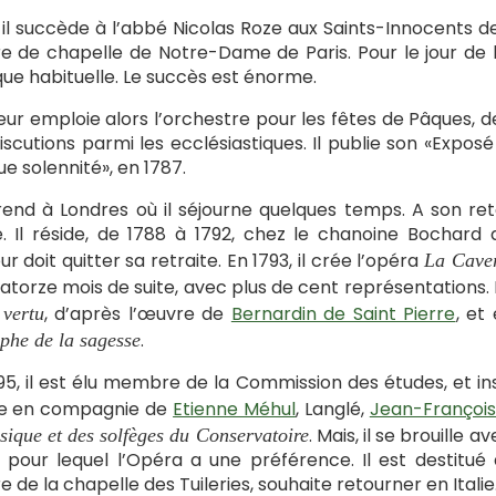
, il succède à l’abbé Nicolas Roze aux Saints-Innocents de
e de chapelle de Notre-Dame de Paris. Pour le jour de l
ue habituelle. Le succès est énorme.
eur emploie alors l’orchestre pour les fêtes de Pâques, 
iscutions parmi les ecclésiastiques. Il publie son «Exposé
e solennité», en 1787.
 rend à Londres où il séjourne quelques temps. A son re
. Il réside, de 1788 à 1792, chez le chanoine Bochar
ur doit quitter sa retraite. En 1793, il crée l’opéra
La Caver
atorze mois de suite, avec plus de cent représentations. 
, d’après l’œuvre de
Bernardin de Saint Pierre
, et
 vertu
.
phe de la sagesse
95, il est élu membre de la Commission des études, et in
e en compagnie de
Etienne Méhul
, Langlé,
Jean-Françoi
. Mais, il se brouille
sique et des solfèges du Conservatoire
 pour lequel l’Opéra a une préférence. Il est destitué d
e de la chapelle des Tuileries, souhaite retourner en Ital