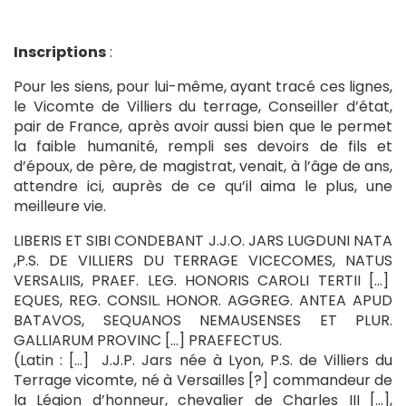
Inscriptions
:
Pour les siens, pour lui-même, ayant tracé ces lignes,
le Vicomte de Villiers du terrage, Conseiller d’état,
pair de France, après avoir aussi bien que le permet
la faible humanité, rempli ses devoirs de fils et
d’époux, de père, de magistrat, venait, à l’âge de ans,
attendre ici, auprès de ce qu’il aima le plus, une
meilleure vie.
LIBERIS ET SIBI CONDEBANT J.J.O. JARS LUGDUNI NATA
,P.S. DE VILLIERS DU TERRAGE VICECOMES, NATUS
VERSALIIS, PRAEF. LEG. HONORIS CAROLI TERTII […]
EQUES, REG. CONSIL. HONOR. AGGREG. ANTEA APUD
BATAVOS, SEQUANOS NEMAUSENSES ET PLUR.
GALLIARUM PROVINC […] PRAEFECTUS.
(Latin : […] J.J.P. Jars née à Lyon, P.S. de Villiers du
Terrage vicomte, né à Versailles [?] commandeur de
la Légion d’honneur, chevalier de Charles III […],